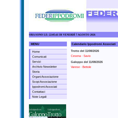
ORA SONO LE: 22:05:41 DI VENERDÌ 7 AGOSTO 2026
MENU
Calendario Ippodromi Associati
Trotto del 11/08/2026
Home
Cesena - Savio
Comunicati
Servizi
Galoppo del 11/08/2026
Archivio Newsletter
Varese - Bettole
Storia
Organi Associazione
Scopi Associazione
Ippodromi Associati
Contattaci
Note Legali