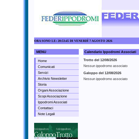
ORA SONO LE: 20:53:45 DI VENERDÌ 7 AGOSTO 2026
MENU
Calendario Ippodromi Associati
Trotto del 12/08/2026
Home
Nessun ippodromo associato
Comunicati
Servizi
Galoppo del 12/08/2026
Archivio Newsletter
Nessun ippodromo associato
Storia
Organi Associazione
Scopi Associazione
Ippodromi Associati
Contattaci
Note Legali