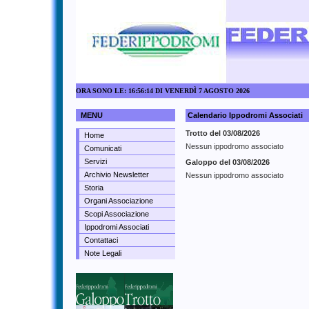
ORA SONO LE: 16:56:14 DI VENERDÌ 7 AGOSTO 2026
MENU
Calendario Ippodromi Associati
Trotto del 03/08/2026
Home
Nessun ippodromo associato
Comunicati
Servizi
Galoppo del 03/08/2026
Archivio Newsletter
Nessun ippodromo associato
Storia
Organi Associazione
Scopi Associazione
Ippodromi Associati
Contattaci
Note Legali